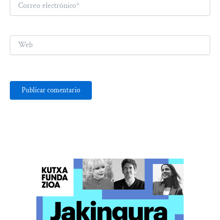
Correo
electrónico*
Web