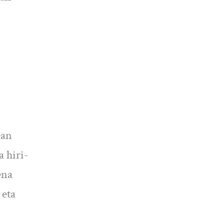
ean
a hiri-
ena
 eta