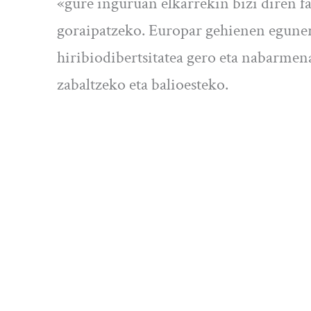
«gure inguruan elkarrekin bizi diren fa
goraipatzeko. Europar gehienen egunero
hiribiodibertsitatea gero eta nabarmen
zabaltzeko eta balioesteko.