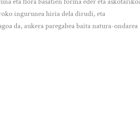
una eta flora basatien forma eder eta askotariko
ko ingurunea hiria dela dirudi, eta
agoa da, aukera paregabea baita natura-ondarea