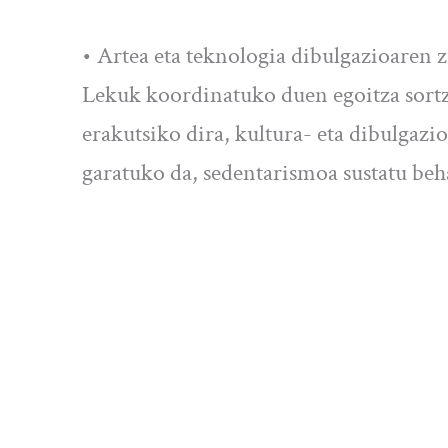
• Artea eta teknologia dibulgazioaren z
Lekuk koordinatuko duen egoitza sortz
erakutsiko dira, kultura- eta dibulgazi
garatuko da, sedentarismoa sustatu be