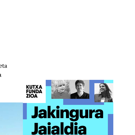
eta
a