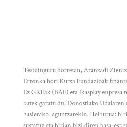
Testuinguru horretan, Aranzadi Zientz
Erronka hori Kutxa Fundazioak finantz
Ez GKEak (BAE) eta Ikasplay enpresa t
batek garatu du, Donostiako Udalaren
hasierako laguntzarekin. Helburua: hir
sustatuz eta hirian bizi diren basa-esp