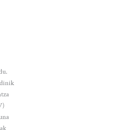
du.
Adinik
ntza
V)
suna
iak