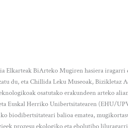
ia Elkarteak BiArteko Mugiren hasiera iragarri 
atu du, eta Chillida Leku Museoak, Bizikletaz 
eknologikoak osatutako erakundeen arteko alia
 eta Euskal Herriko Unibertsitatearen (EHU/UP
iko biodibertsitateari balioa ematea, mugikorta
ezieek prozesu ekologiko eta ebolutibo liluragarr