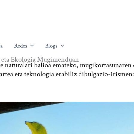
a
Redes
Blogs
ea eta Ekologia Mugimenduan
re naturalari balioa emateko, mugikortasunaren 
artea eta teknologia erabiliz dibulgazio-irismen