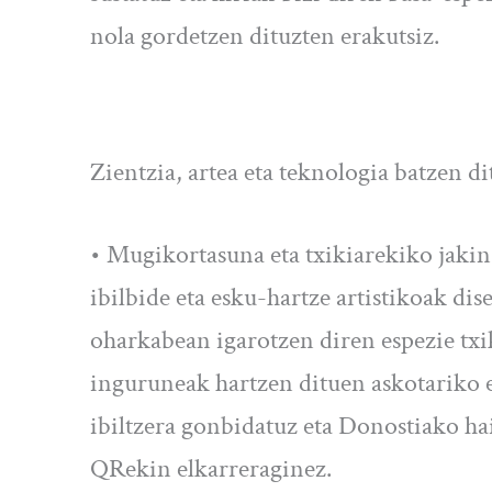
nola gordetzen dituzten erakutsiz.
Zientzia, artea eta teknologia batzen d
• Mugikortasuna eta txikiarekiko jaki
ibilbide eta esku-hartze artistikoak d
oharkabean igarotzen diren espezie txik
inguruneak hartzen dituen askotariko 
ibiltzera gonbidatuz eta Donostiako h
QRekin elkarreraginez.