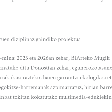
ituen diziplinaz gaindiko proiektua
n-mina: 2025 eta 2026an zehar, BiArteko Mugik
iseinatuko ditu Donostian zehar, egunerokotasun
iak ikusarazteko, haien garrantzi ekologikoa et
egokitze-harremanak azpimarratuz, hirian barr
ainbat tokitan kokatutako multimedia-edukiekin