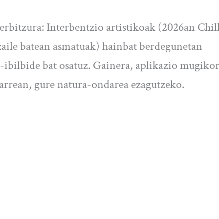
erbitzura: Interbentzio artistikoak (2026an Chil
aile batean asmatuak) hainbat berdegunetan
o-ibilbide bat osatuz. Gainera, aplikazio mugikor
harrean, gure natura-ondarea ezagutzeko.