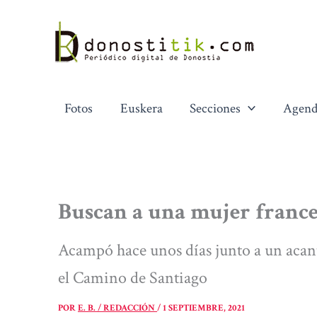
Ir
al
contenido
Fotos
Euskera
Secciones
Agend
Buscan a una mujer france
Acampó hace unos días junto a un acant
el Camino de Santiago
POR
E. B. / REDACCIÓN
/
1 SEPTIEMBRE, 2021