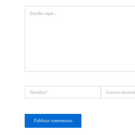
Escribe
aquí...
Nombre*
Correo
electrónico*