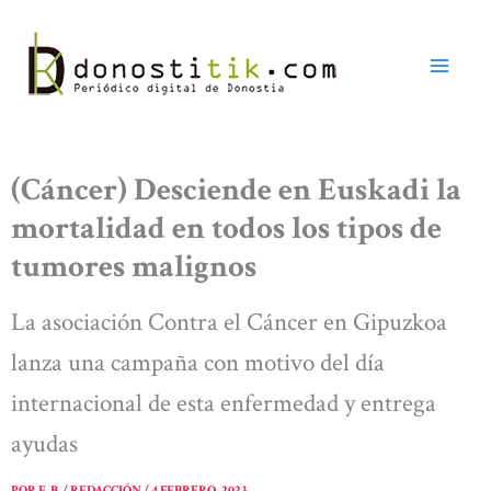
Ir
al
contenido
(Cáncer) Desciende en Euskadi la
mortalidad en todos los tipos de
tumores malignos
La asociación Contra el Cáncer en Gipuzkoa
lanza una campaña con motivo del día
internacional de esta enfermedad y entrega
ayudas
POR
E. B. / REDACCIÓN
/
4 FEBRERO, 2023