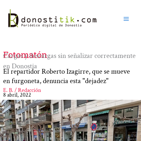
Ir
al
contenido
Fotomatón
Cargas y descargas sin señalizar correctamente
en Donostia
El repartidor Roberto Izagirre, que se mueve
en furgoneta, denuncia esta "dejadez"
E. B. / Redacción
8 abril, 2022