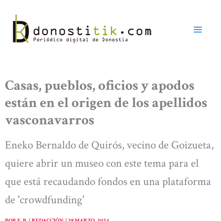
Ir
al
contenido
Casas, pueblos, oficios y apodos
están en el origen de los apellidos
vasconavarros
Eneko Bernaldo de Quirós, vecino de Goizueta,
quiere abrir un museo con este tema para el
que está recaudando fondos en una plataforma
de 'crowdfunding'
POR
E. B. / REDACCIÓN
/
28 MARZO, 2024