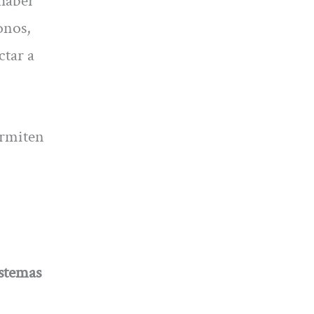
 haber
onos,
ctar a
ermiten
istemas