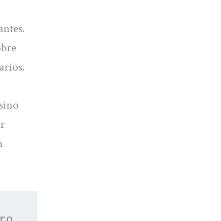
antes.
obre
arios.
 sino
or
n
 o apúntate a nuestro 