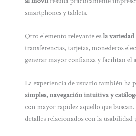
al móvil
resulta prácticamente impresci
smartphones y tablets.
Otro elemento relevante es
la variedad
transferencias, tarjetas, monederos elec
generar mayor confianza y facilitan el a
La experiencia de usuario también ha p
simples, navegación intuitiva y catálo
con mayor rapidez aquello que buscan
detalles relacionados con la usabilida