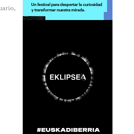
uario,