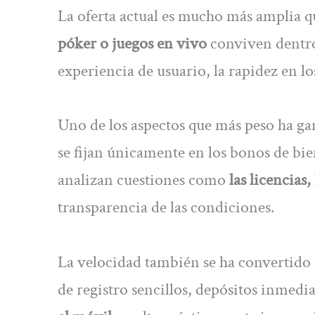
La oferta actual es mucho más amplia 
póker o juegos en vivo
conviven dentro
experiencia de usuario, la rapidez en lo
Uno de los aspectos que más peso ha ga
se fijan únicamente en los bonos de bi
analizan cuestiones como
las licencias
transparencia de las condiciones.
La velocidad también se ha convertido 
de registro sencillos, depósitos inmedi