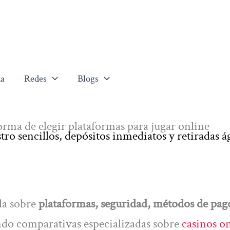
a
Redes
Blogs
rma de elegir plataformas para jugar online
ro sencillos, depósitos inmediatos y retiradas ág
da sobre
plataformas, seguridad, métodos de pag
do comparativas especializadas sobre
casinos o