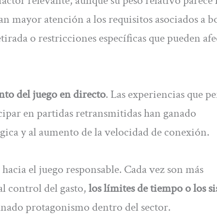
ctor relevante, aunque su peso relativo parece
an mayor atención a los requisitos asociados a b
tirada o restricciones específicas que pueden afe
nto del juego en directo
. Las experiencias que p
icipar en partidas retransmitidas han ganado
ógica y al aumento de la velocidad de conexión.
hacia el juego responsable. Cada vez son más
l control del gasto,
los límites de tiempo o los s
anado protagonismo dentro del sector.