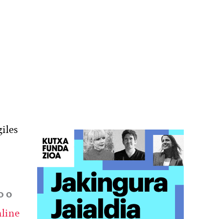
iles
o o
nline