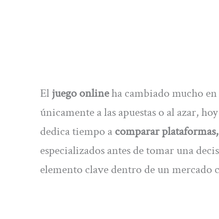
El
juego online
ha cambiado mucho en lo
únicamente a las apuestas o al azar, hoy
dedica tiempo a
comparar plataformas, 
especializados antes de tomar una deci
elemento clave dentro de un mercado c