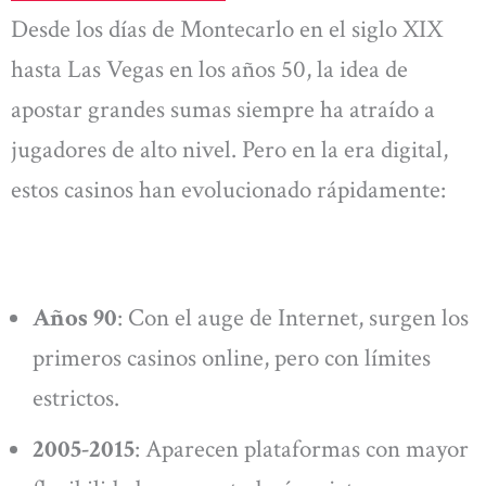
Desde los días de Montecarlo en el siglo XIX
hasta Las Vegas en los años 50, la idea de
apostar grandes sumas siempre ha atraído a
jugadores de alto nivel. Pero en la era digital,
estos casinos han evolucionado rápidamente:
Años 90
: Con el auge de Internet, surgen los
primeros casinos online, pero con límites
estrictos.
2005-2015
: Aparecen plataformas con mayor