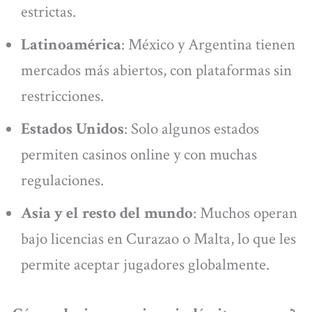
estrictas.
Latinoamérica
: México y Argentina tienen
mercados más abiertos, con plataformas sin
restricciones.
Estados Unidos
: Solo algunos estados
permiten casinos online y con muchas
regulaciones.
Asia y el resto del mundo
: Muchos operan
bajo licencias en Curazao o Malta, lo que les
permite aceptar jugadores globalmente.