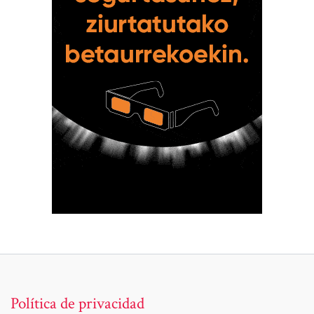
Política de privacidad