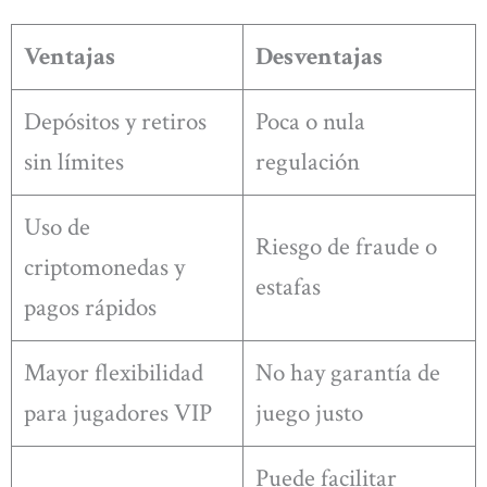
Ventajas
Desventajas
Depósitos y retiros
Poca o nula
sin límites
regulación
Uso de
Riesgo de fraude o
criptomonedas y
estafas
pagos rápidos
Mayor flexibilidad
No hay garantía de
para jugadores VIP
juego justo
Puede facilitar