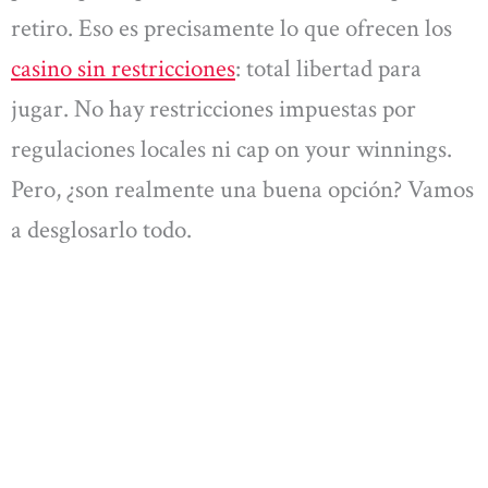
retiro. Eso es precisamente lo que ofrecen los
casino sin restricciones
: total libertad para
jugar. No hay restricciones impuestas por
regulaciones locales ni cap on your winnings.
Pero, ¿son realmente una buena opción? Vamos
a desglosarlo todo.