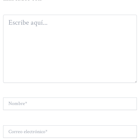
Escribe
aquí...
Nombre*
Correo
electrónico*