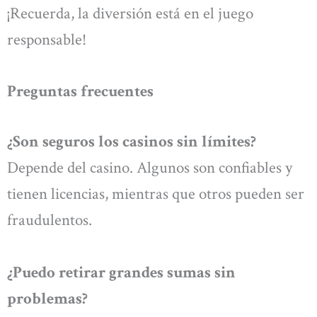
¡Recuerda, la diversión está en el juego
responsable!
Preguntas frecuentes
¿Son seguros los casinos sin límites?
Depende del casino. Algunos son confiables y
tienen licencias, mientras que otros pueden ser
fraudulentos.
¿Puedo retirar grandes sumas sin
problemas?