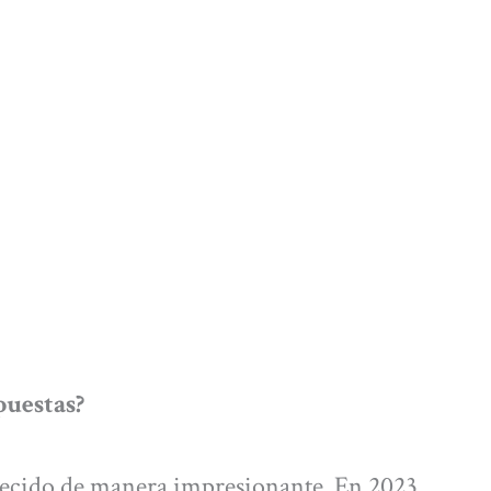
puestas?
ecido de manera impresionante. En 2023,