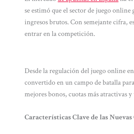
se estimó que el sector de juego online
ingresos brutos. Con semejante cifra, 
entrar en la competición.
Desde la regulación del juego online en
convertido en un campo de batalla para
mejores bonos, cuotas más atractivas y
Características Clave de las Nuevas