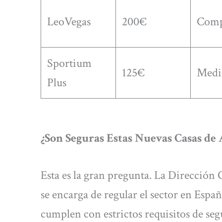
LeoVegas
200€
Comp
Sportium
125€
Medi
Plus
¿Son Seguras Estas Nuevas Casas de 
Esta es la gran pregunta. La Direcció
se encarga de regular el sector en Espa
cumplen con estrictos requisitos de seg