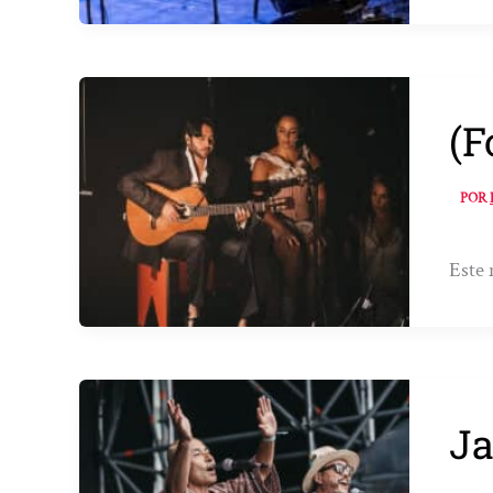
(F
POR
Este 
Ja