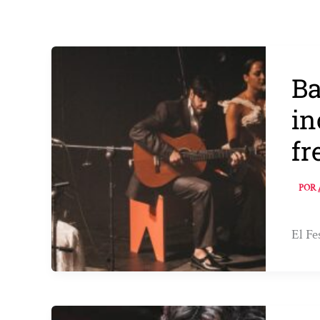
Ba
in
fr
POR
El Fe