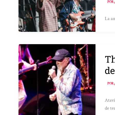
POR
La am
Th
de
POR
Atavi
de t