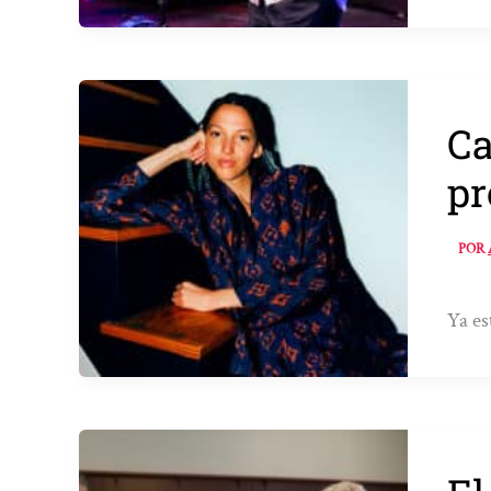
Ca
pr
POR
Ya es