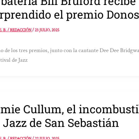
 batería Bill Bruford reci
rprendido el premio Donos
E. B. / REDACCIÓN
/
23 JULIO, 2025
o de los tres premios, junto con la cantante Dee Dee Bridgwat
stival de Jazz
mie Cullum, el incombustib
 Jazz de San Sebastián
E. B. / REDACCIÓN
/
22 JULIO, 2025