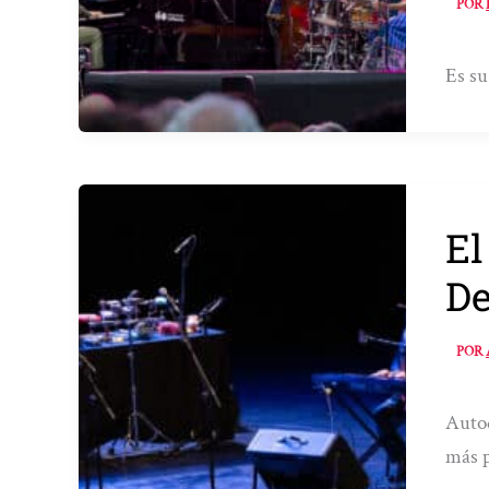
POR
Es su
El
De
POR
Autod
más p