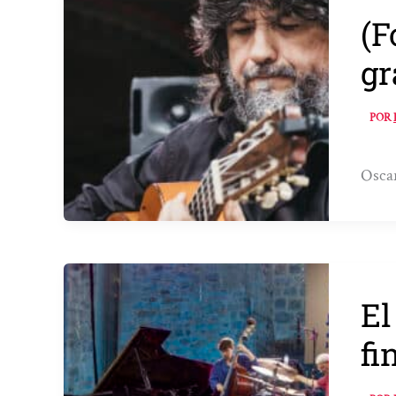
(F
gr
POR
Oscar
El
fi