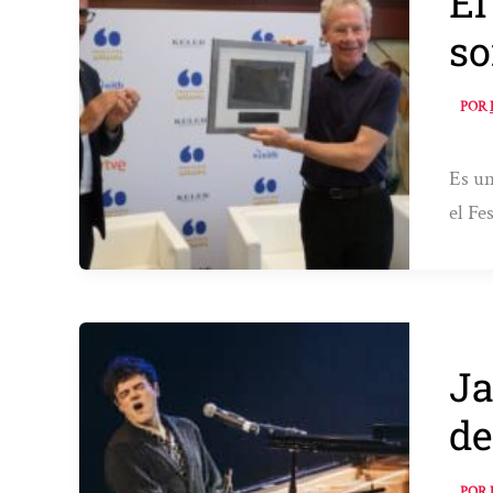
El
so
POR
Es un
el Fe
Ja
de
POR