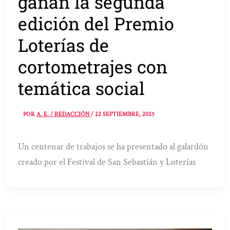
ganan la segunda
edición del Premio
Loterías de
cortometrajes con
temática social
POR
A. E. / REDACCIÓN
/
22 SEPTIEMBRE, 2025
Un centenar de trabajos se ha presentado al galardón
creado por el Festival de San Sebastián y Loterías