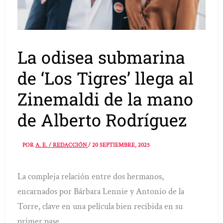
La odisea submarina
de ‘Los Tigres’ llega al
Zinemaldi de la mano
de Alberto Rodríguez
POR
A. E. / REDACCIÓN
/
20 SEPTIEMBRE, 2025
La compleja relación entre dos hermanos,
encarnados por Bárbara Lennie y Antonio de la
Torre, clave en una película bien recibida en su
primer pase