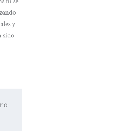
s ni se
nzando
ales y
n sido
 o apúntate a nuestro 