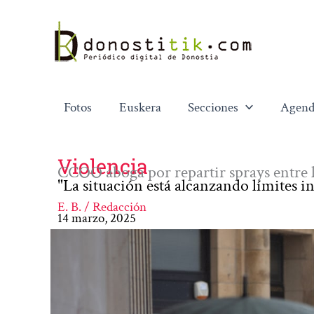
Ir
al
contenido
Fotos
Euskera
Secciones
Agend
Violencia
CCOO aboga por repartir sprays entre l
"La situación está alcanzando límites in
E. B. / Redacción
14 marzo, 2025