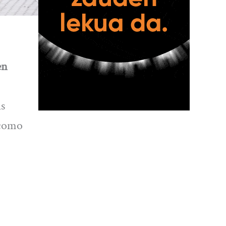
en
as
 como