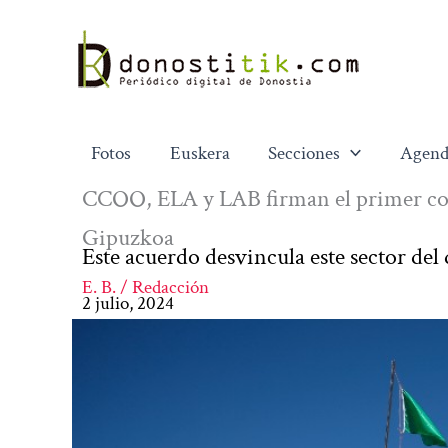
Ir
al
contenido
Fotos
Euskera
Secciones
Agend
CCOO, ELA y LAB firman el primer con
Gipuzkoa
Este acuerdo desvincula este sector del 
E. B. / Redacción
2 julio, 2024