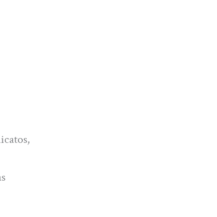
icatos,
as