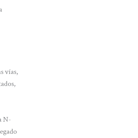
a
s vías,
tados,
a N-
llegado