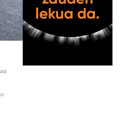
ran
to