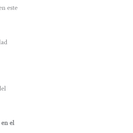
en este
dad
del
 en el