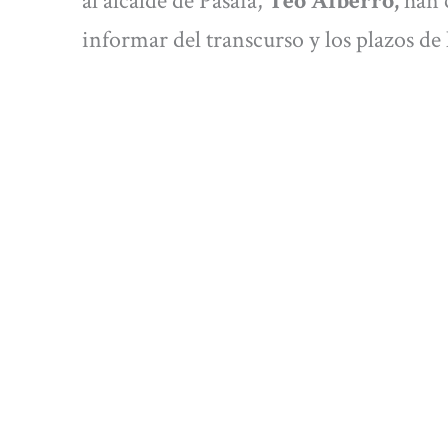
al alcalde de Pasaia,
Teo Alberro,
han 
informar del transcurso y los plazos de 