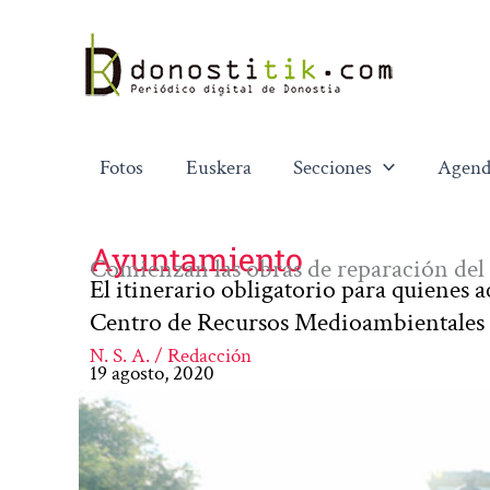
Ir
al
contenido
Fotos
Euskera
Secciones
Agend
Ayuntamiento
Comienzan las obras de reparación del
El itinerario obligatorio para quienes a
Centro de Recursos Medioambientales
N. S. A. / Redacción
19 agosto, 2020