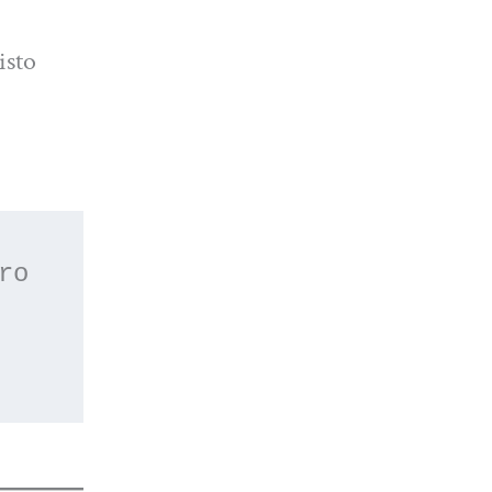
isto
 o apúntate a nuestro 