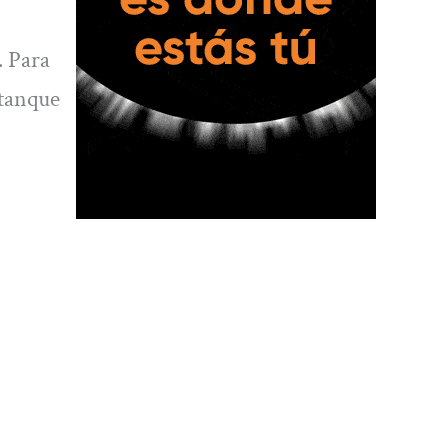
 Para
stanque