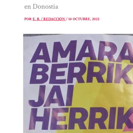
en Donostia
POR
E. B. / REDACCIÓN
/
10 OCTUBRE, 2022