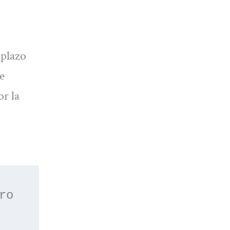
 plazo
e
r la
 o apúntate a nuestro 