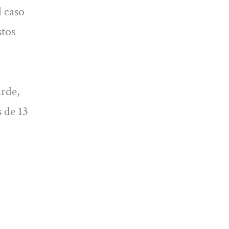
l caso
stos
arde,
s de 13