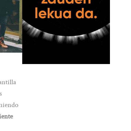
antilla
s
eniendo
iente