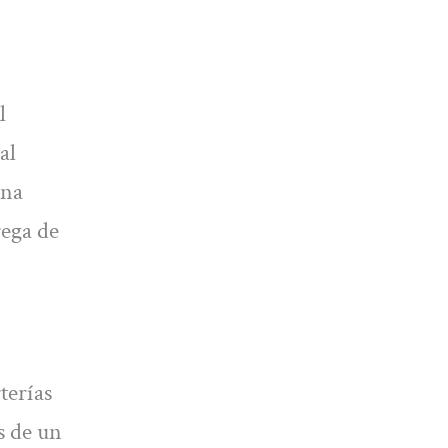
l
al
una
rega de
terías
s de un