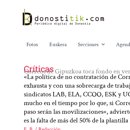
Ir
al
contenido
Fotos
Euskera
Secciones
Agend
Críticas
Correos de Gipuzkoa toca fondo en ver
«La política de no contratación de Corr
exhausta y con una sobrecarga de trab
sindicatos LAB, ELA, CCOO, ESK y UGT.
mucho en el tiempo por lo que, si Corre
paso serán las movilizaciones«, advierte
es la falta de más del 50% de la planti
E. B. / Redacción