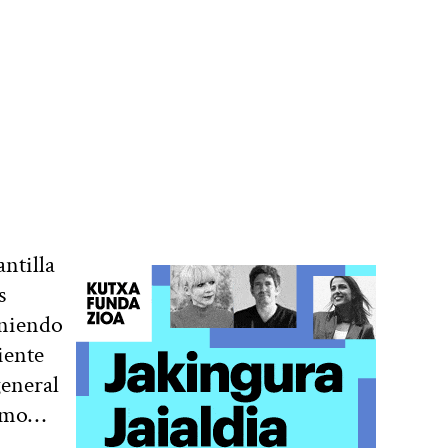
ntilla
s
eniendo
iente
general
como…