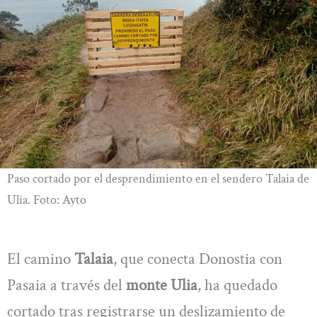
Paso cortado por el desprendimiento en el sendero Talaia de
Ulia. Foto: Ayto
El camino
Talaia
, que conecta Donostia con
Pasaia a través del
monte Ulia
, ha quedado
cortado tras registrarse un deslizamiento de