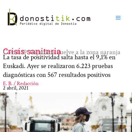
Ir
al
contenido
Crisis sanitaria
Covid-19: Gipuzkoa vuelve a la zona naranja
La tasa de positividad salta hasta el 9,1% en
Euskadi. Ayer se realizaron 6.223 pruebas
diagnósticas con 567 resultados positivos
E. B. / Redacción
2 abril, 2021