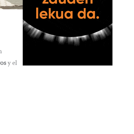
n
vos
y el