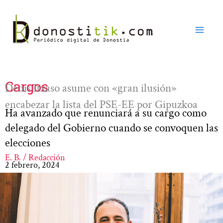
Ir
al
contenido
Cargos
Denis Itxaso asume con «gran ilusión»
encabezar la lista del PSE-EE por Gipuzkoa
Ha avanzado que renunciará a su cargo como
delegado del Gobierno cuando se convoquen las
elecciones
E. B. / Redacción
2 febrero, 2024