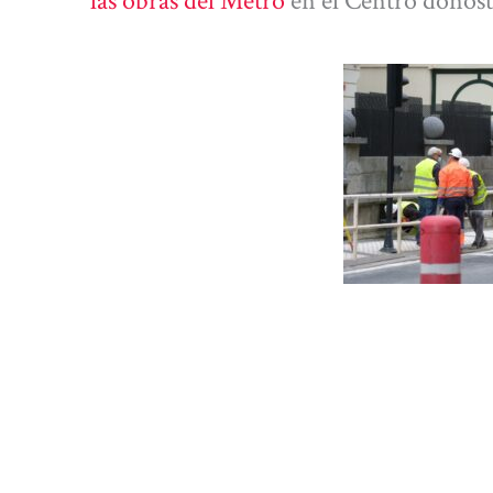
las obras del Metro
en el Centro donost