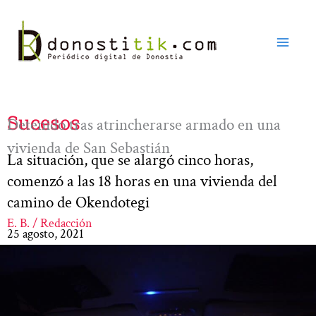
Ir
al
contenido
Sucesos
Detenido tras atrincherarse armado en una
vivienda de San Sebastián
La situación, que se alargó cinco horas,
comenzó a las 18 horas en una vivienda del
camino de Okendotegi
E. B. / Redacción
25 agosto, 2021