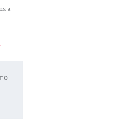
na a
n
 o apúntate a nuestro 