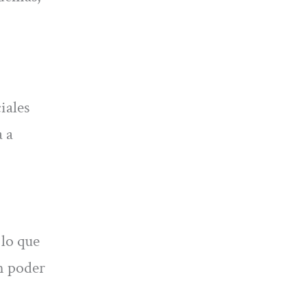
iales
a a
 lo que
en poder