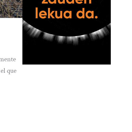
amente
el que