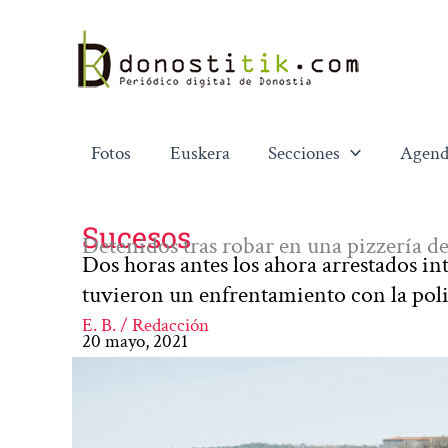
Ir
al
contenido
Fotos
Euskera
Secciones
Agend
Sucesos
Detenidos tras robar en una pizzería d
Dos horas antes los ahora arrestados in
tuvieron un enfrentamiento con la poli
E. B. / Redacción
20 mayo, 2021