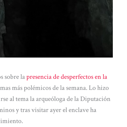
s sobre la
presencia de desperfectos en la
emas más polémicos de la semana. Lo hizo
rse al tema la arqueóloga de la Diputación
nos y tras visitar ayer el enclave ha
cimiento.