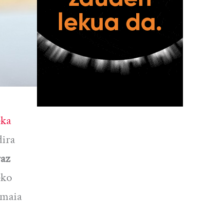
eka
dira
raz
eko
Amaia