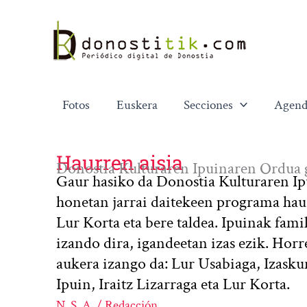
Ir
al
contenido
Fotos
Euskera
Secciones
Agend
Haurren aisia
Donostia Kulturaren Ipuinaren Ordua 
Gaur hasiko da Donostia Kulturaren I
honetan jarrai daitekeen programa hau 
Lur Korta eta bere taldea. Ipuinak fami
izando dira, igandeetan izas ezik. Hor
aukera izango da: Lur Usabiaga, Izask
Ipuin, Iraitz Lizarraga eta Lur Korta.
N. S. A. / Redacción