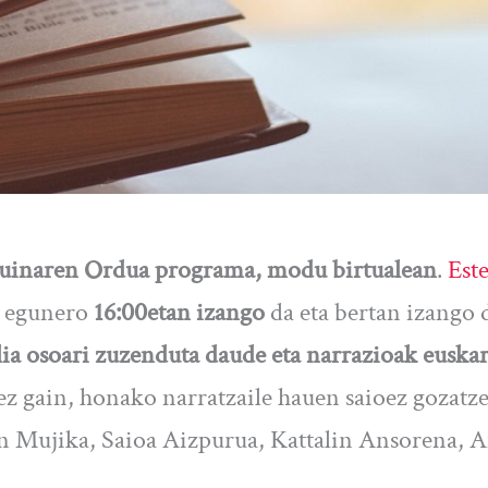
puinaren Ordua programa, modu birtualean
.
Est
 egunero
16:00etan izango
da eta bertan izango 
lia osoari zuzenduta daude eta narrazioak euska
ez gain, honako narratzaile hauen saioez gozatz
un Mujika, Saioa Aizpurua, Kattalin Ansorena, 