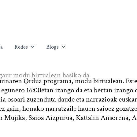
a
Redes
Blogs
gaur modu birtualean hasiko da
puinaren Ordua programa, modu birtualean. Est
egunero 16:00etan izango da eta bertan izango 
lia osoari zuzenduta daude eta narrazioak euska
rez gain, honako narratzaile hauen saioez gozatz
un Mujika, Saioa Aizpurua, Kattalin Ansorena, 