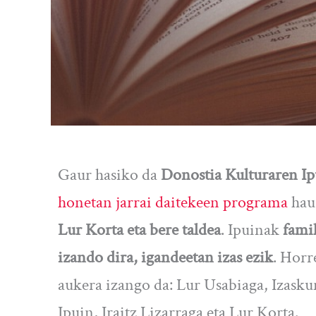
Gaur hasiko da
Donostia Kulturaren I
honetan jarrai daitekeen programa
hau
Lur Korta eta bere taldea
. Ipuinak
fami
izando dira, igandeetan izas ezik
. Horr
aukera izango da: Lur Usabiaga, Izask
Ipuin, Iraitz Lizarraga eta Lur Korta.