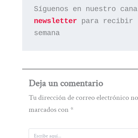
Síguenos en nuestro cana
newsletter
 para recibir 
semana
Deja un comentario
Tu dirección de correo electrónico no
marcados con
*
Escribe
aquí...