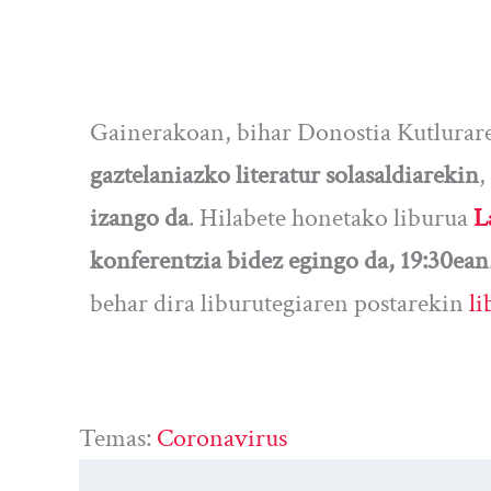
Gainerakoan, bihar Donostia Kutlurar
gaztelaniazko literatur solasaldiarekin
,
izango da
. Hilabete honetako liburua
L
konferentzia bidez egingo da, 19:30ean
behar dira liburutegiaren postarekin
li
Temas:
Coronavirus