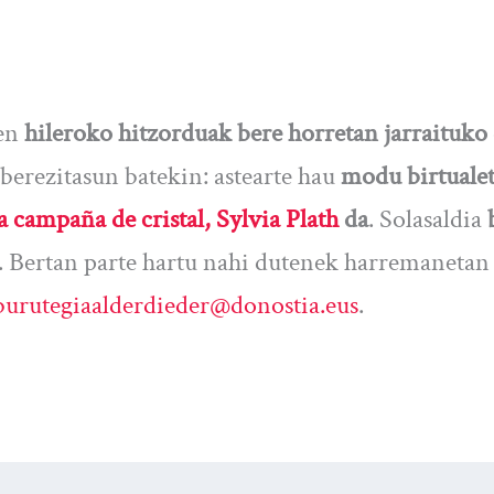
en
hileroko hitzorduak bere horretan jarraituko
 berezitasun batekin: astearte hau
modu birtuale
a campaña de cristal, Sylvia Plath
da
. Solasaldia
. Bertan parte hartu nahi dutenek harremanetan 
burutegiaalderdieder@donostia.eus
.