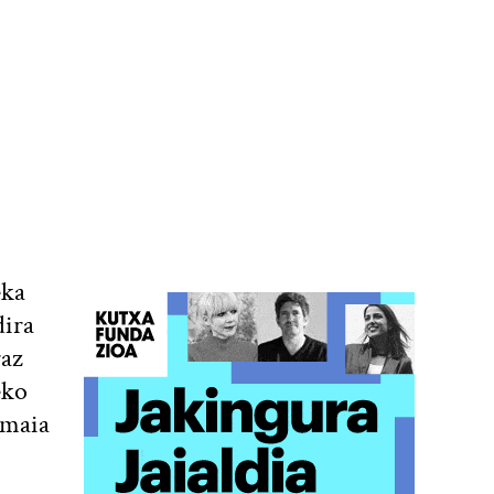
eka
dira
raz
eko
Amaia