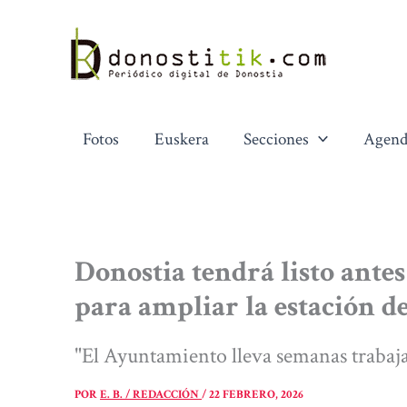
Ir
al
contenido
Fotos
Euskera
Secciones
Agend
Donostia tendrá listo ante
para ampliar la estación d
"El Ayuntamiento lleva semanas trabaja
POR
E. B. / REDACCIÓN
/
22 FEBRERO, 2026