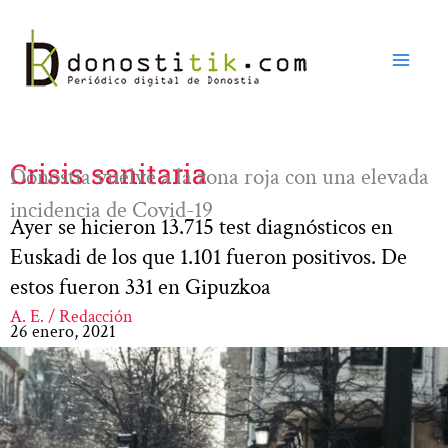
Ir
al
contenido
Crisis sanitaria
Donostia vuelve a la zona roja con una elevada
incidencia de Covid-19
Ayer se hicieron 13.715 test diagnósticos en
Euskadi de los que 1.101 fueron positivos. De
estos fueron 331 en Gipuzkoa
A. E. / Redacción
26 enero, 2021