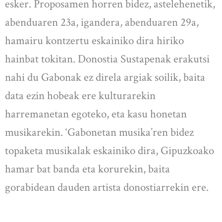
esker. Proposamen horren bidez, astelehenetik,
abenduaren 23a, igandera, abenduaren 29a,
hamairu kontzertu eskainiko dira hiriko
hainbat tokitan. Donostia Sustapenak erakutsi
nahi du Gabonak ez direla argiak soilik, baita
data ezin hobeak ere kulturarekin
harremanetan egoteko, eta kasu honetan
musikarekin. ‘Gabonetan musika’ren bidez
topaketa musikalak eskainiko dira, Gipuzkoako
hamar bat banda eta korurekin, baita
gorabidean dauden artista donostiarrekin ere.