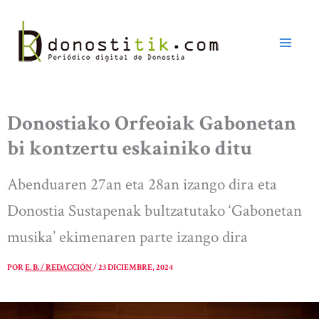
Ir
al
contenido
Donostiako Orfeoiak Gabonetan
bi kontzertu eskainiko ditu
Abenduaren 27an eta 28an izango dira eta
Donostia Sustapenak bultzatutako ‘Gabonetan
musika’ ekimenaren parte izango dira
POR
E. B. / REDACCIÓN
/
23 DICIEMBRE, 2024