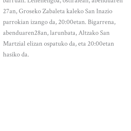
barruan. Lehenengoa, ostiralean, abenduaren
27an, Groseko Zabaleta kaleko San Inazio
parrokian izango da, 20:00etan. Bigarrena,
abenduaren28an, larunbata, Altzako San
Martzial elizan ospatuko da, eta 20:00etan
hasiko da.