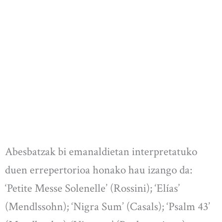
Abesbatzak bi emanaldietan interpretatuko
duen errepertorioa honako hau izango da:
‘Petite Messe Solenelle’ (Rossini); ‘Elías’
(Mendlssohn); ‘Nigra Sum’ (Casals); ‘Psalm 43’