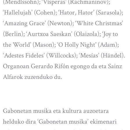
(Mendlssohn); ‘Vísperas’ (Rachmaninov);
‘Hallelujah’ (Cohen); ‘Hator, Hator’ (Sarasola);
‘Amazing Grace’ (Newton); ‘White Christmas’
(Berlin); ‘Aurtxoa Saeskan’ (Olaizola); ‘Joy to
the World’ (Mason); ‘O Holly Night’ (Adam);
‘Adestes Fideles’ (Willcocks); ‘Mesías’ (Händel).
Organoan Gerardo Rifón egongo da eta Sainz
Alfarok zuzenduko du.
Gabonetan musika eta kultura auzoetara
helduko dira ‘Gabonetan musika’ ekimenari