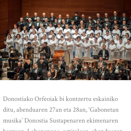
Donostiako Orfeoiak bi kontzertu eskainiko
ditu, abenduaren 27an eta 28an, ‘Gabonetan
musika’ Donostia Sustapenaren ekimenaren