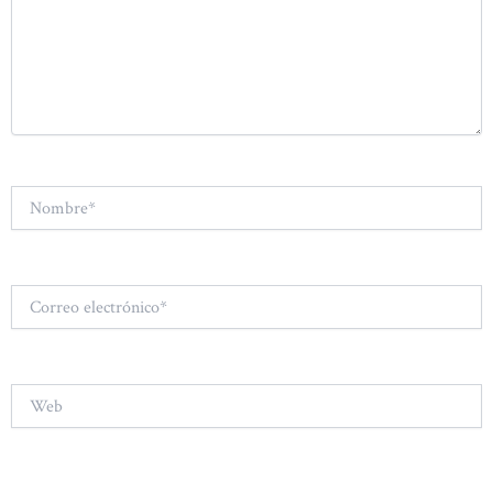
Nombre*
Correo
electrónico*
Web