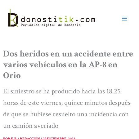
Ir
al
contenido
Dos heridos en un accidente entre
varios vehículos en la AP-8 en
Orio
El siniestro se ha producido hacia las 18.25
horas de este viernes, quince minutos después
de que se hubiese resuelto una incidencia con
un camión averiado
POR
E. B. / REDACCIÓN
/
29 DICIEMBRE, 2023