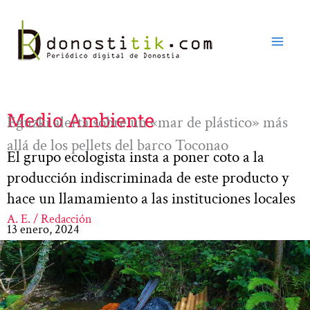
Ir
al
contenido
Medio Ambiente
Eguzki alerta sobre un «mar de plástico» más
allá de los pellets del barco Toconao
El grupo ecologista insta a poner coto a la
producción indiscriminada de este producto y
hace un llamamiento a las instituciones locales
A. E. / Redacción
13 enero, 2024