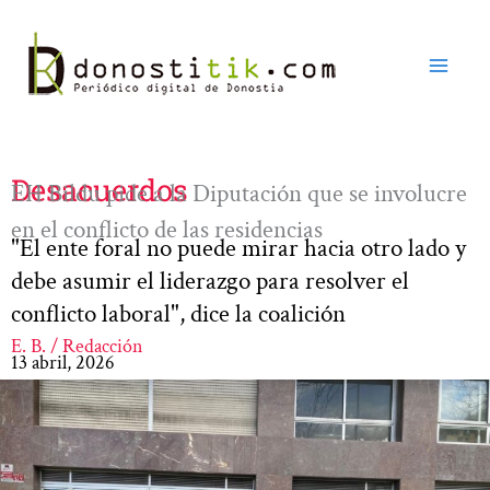
Ir
al
contenido
Desacuerdos
EH Bildu pide a la Diputación que se involucre
en el conflicto de las residencias
"El ente foral no puede mirar hacia otro lado y
debe asumir el liderazgo para resolver el
conflicto laboral", dice la coalición
E. B. / Redacción
13 abril, 2026