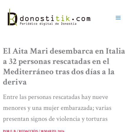
Ir
al
contenido
El Aita Mari desembarca en Italia
a 32 personas rescatadas en el
Mediterráneo tras dos días a la
deriva
Entre las personas rescatadas hay nueve
menores y una mujer embarazada; varias
presentan signos de violencia y torturas
POR
E. B. / REDACCIÓN
/
18 MARZO, 2026