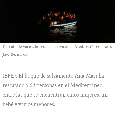
Rescate de varios botes a la deriva en el Mediterráneo. Foto:
Javi Bernardo
(EFE). El buque de salvamento Aita Mari ha
rescatado a 69 personas en el Mediterráneo,
entre las que se encuentran cinco mujeres, un
bebé y varios menores.