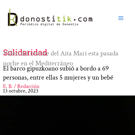
Ir
al
contenido
Solidaridad
Vídeo del rescate del Aita Mari esta pasada
noche en el Mediterráneo
El barco gipuzkoano subió a bordo a 69
personas, entre ellas 5 mujeres y un bebé
E. B. / Redacción
13 octubre, 2023