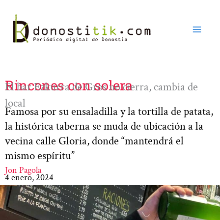
Ir
al
contenido
Rincones con solera
El bar Ezkurra de Gros no cierra, cambia de
local
Famosa por su ensaladilla y la tortilla de patata,
la histórica taberna se muda de ubicación a la
vecina calle Gloria, donde “mantendrá el
mismo espíritu”
Jon Pagola
4 enero, 2024