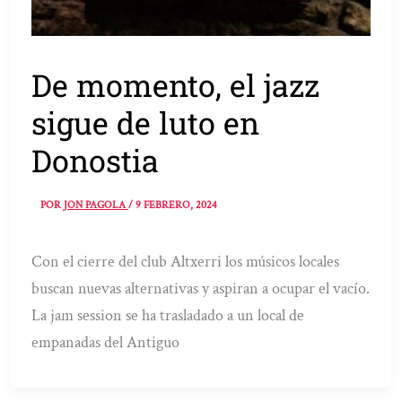
De momento, el jazz
sigue de luto en
Donostia
POR
JON PAGOLA
/
9 FEBRERO, 2024
Con el cierre del club Altxerri los músicos locales
buscan nuevas alternativas y aspiran a ocupar el vacío.
La jam session se ha trasladado a un local de
empanadas del Antiguo