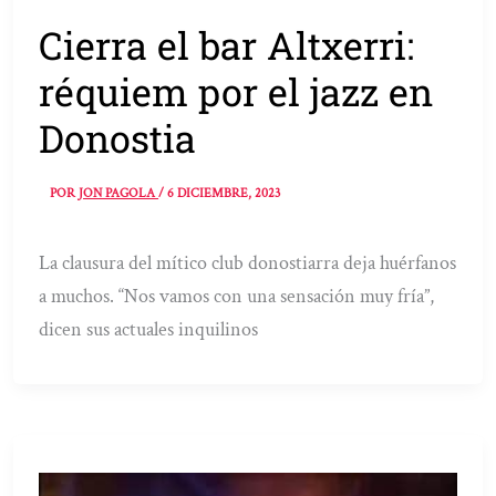
Cierra el bar Altxerri:
réquiem por el jazz en
Donostia
POR
JON PAGOLA
/
6 DICIEMBRE, 2023
La clausura del mítico club donostiarra deja huérfanos
a muchos. “Nos vamos con una sensación muy fría”,
dicen sus actuales inquilinos