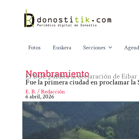
Ir
al
contenido
Fotos
Euskera
Secciones
Agend
Nombramiento
El BOE publica la declaración de Eib
Fue la primera ciudad en proclamar la S
E. B. / Redacción
6 abril, 2026