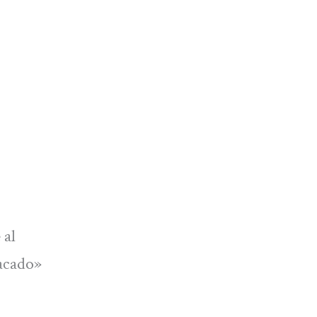
 al
tacado»