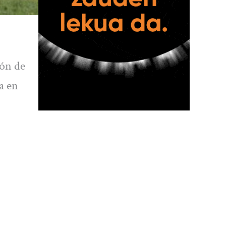
ión de
a en