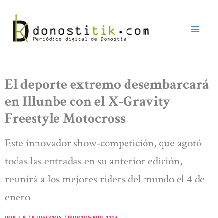
Ir
al
contenido
El deporte extremo desembarcará
en Illunbe con el X-Gravity
Freestyle Motocross
Este innovador show-competición, que agotó
todas las entradas en su anterior edición,
reunirá a los mejores riders del mundo el 4 de
enero
POR
E. B. / REDACCIÓN
/
18 DICIEMBRE, 2024