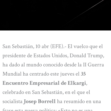
San Sebastián, 10 abr (EFE).- El vuelco que el
presidente de Estados Unidos, Donald Trump,
ha dado al mundo conocido desde la II Guerra
Mundial ha centrado este jueves el
35
Encuentro Empresarial de Elkargi
,
celebrado en San Sebastián, en el que el
socialista
Josep Borrell
ha resumido en una
frase esta nueva política: «Esto no es una