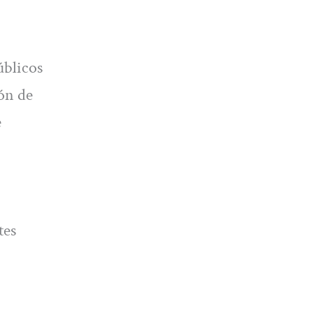
úblicos
ón de
e
tes