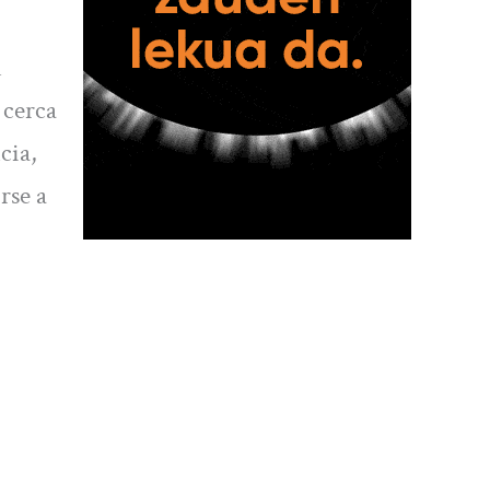
n
 cerca
cia,
rse a