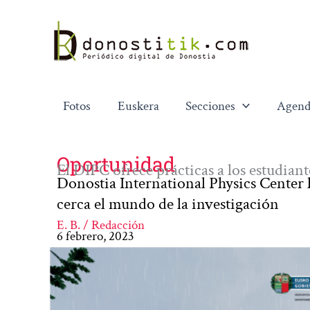
Ir
al
contenido
Fotos
Euskera
Secciones
Agend
Oportunidad
El DIPC ofrece prácticas a los estudiant
Donostia International Physics Center
cerca el mundo de la investigación
E. B. / Redacción
6 febrero, 2023