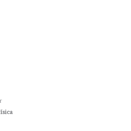
r
ísica