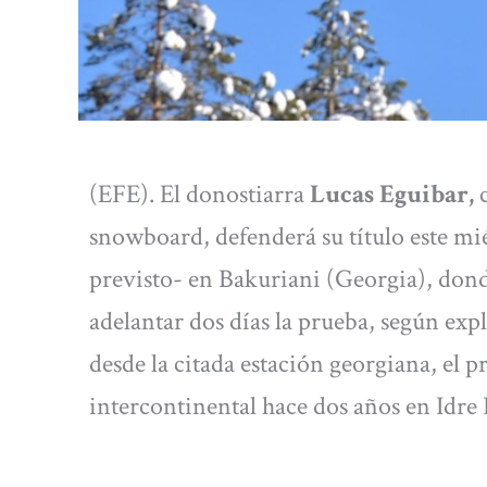
(EFE). El donostiarra
Lucas Eguibar,
c
snowboard, defenderá su título este mi
previsto- en Bakuriani (Georgia), dond
adelantar dos días la prueba, según exp
desde la citada estación georgiana, el p
intercontinental hace dos años en Idre F