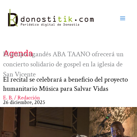
Ir
al
contenido
Agenda
El grupo ugandés ABA TAANO ofrecerá un
concierto solidario de gospel en la iglesia de
San Vicente
El recital se celebrará a beneficio del proyecto
humanitario Música para Salvar Vidas
E. B. / Redacción
26 diciembre, 2025