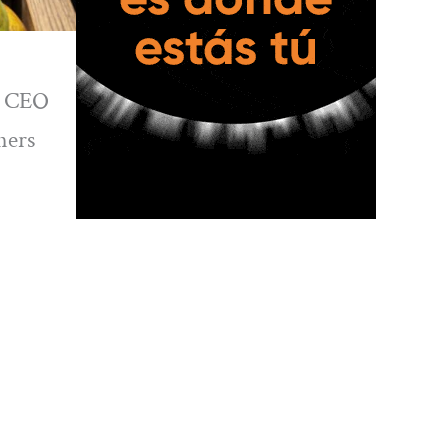
el CEO
ners