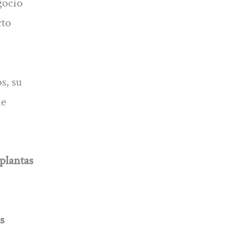
gocio
cto
s, su
de
plantas
s