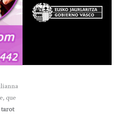
ulianna
e, que
 tarot