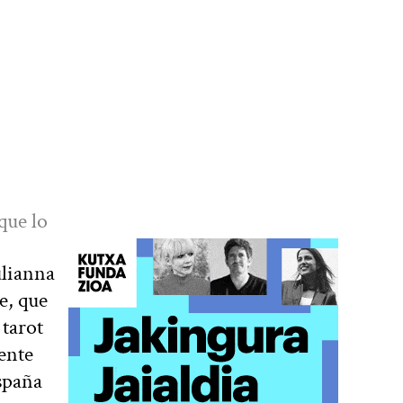
que lo
ulianna
e, que
 tarot
ente
España