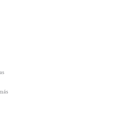
as
 más