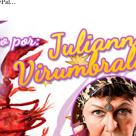
ayPal…