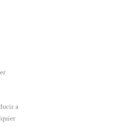
ver
ducir a
lquier