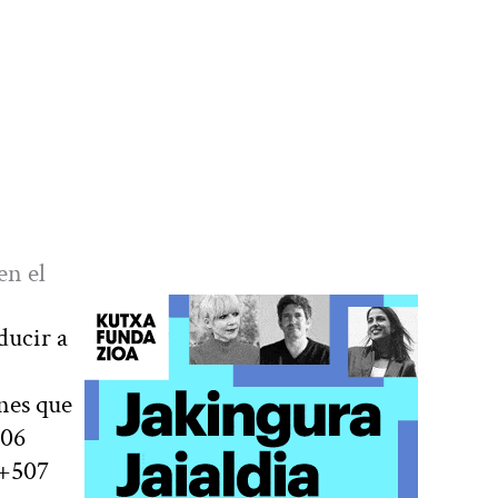
en el
ducir a
enes que
806
 +507