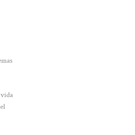
temas
 vida
el