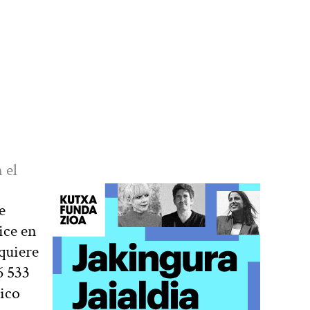
 el
e
ice en
 quiere
6 533
ico