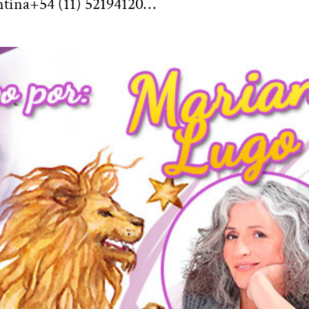
ntina+54 (11) 52194120…