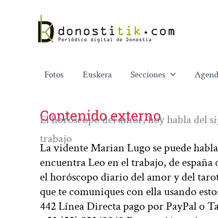
Ir
al
contenido
Fotos
Euskera
Secciones
Agend
Contenido externo
El horóscopo del amor, hoy habla del sig
trabajo
La vidente Marian Lugo se puede hablar
encuentra Leo en el trabajo, de españa c
el horóscopo diario del amor y del taro
que te comuniques con ella usando esto
442 Línea Directa pago por PayPal o T