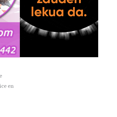
e
ice en