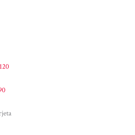
4120
90
jeta