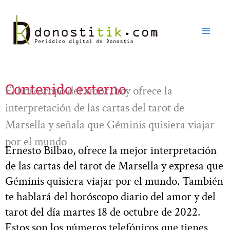
Ir
al
contenido
Contenido externo
El horóscopo del amor, hoy ofrece la
interpretación de las cartas del tarot de
Marsella y señala que Géminis quisiera viajar
por el mundo
Ernesto Bilbao, ofrece la mejor interpretación
de las cartas del tarot de Marsella y expresa que
Géminis quisiera viajar por el mundo. También
te hablará del horóscopo diario del amor y del
tarot del día martes 18 de octubre de 2022.
Estos son los números telefónicos que tienes